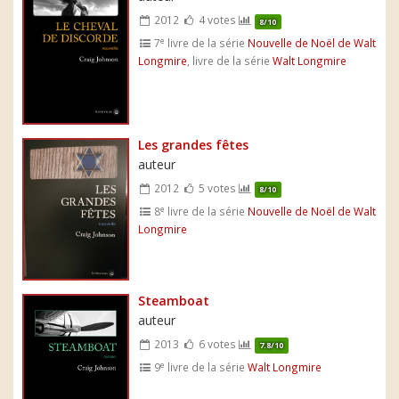
2012
4 votes
8/10
e
7
livre de la série
Nouvelle de Noël de Walt
Longmire
, livre de la série
Walt Longmire
Les grandes fêtes
auteur
2012
5 votes
8/10
e
8
livre de la série
Nouvelle de Noël de Walt
Longmire
Steamboat
auteur
2013
6 votes
7.8/10
e
9
livre de la série
Walt Longmire