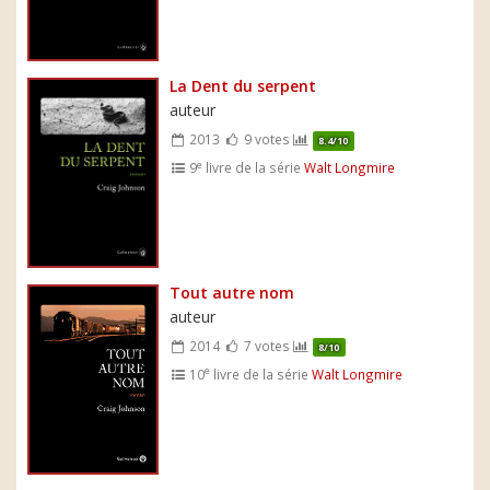
La Dent du serpent
auteur
2013
9 votes
8.4/10
e
9
livre de la série
Walt Longmire
Tout autre nom
auteur
2014
7 votes
8/10
e
10
livre de la série
Walt Longmire