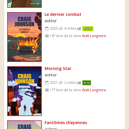
Le dernier combat
auteur
2020
4 votes
7.5/10
e
16
livre de la série
Walt Longmire
Morning Star
auteur
2021
2 votes
8/10
e
17
livre de la série
Walt Longmire
Fantômes cheyennes
auteur