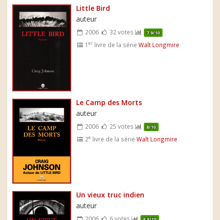
Little Bird
auteur
2006
32 votes
7.9/10
er
1
livre de la série
Walt Longmire
Le Camp des Morts
auteur
2006
25 votes
8/10
e
2
livre de la série
Walt Longmire
Un vieux truc indien
auteur
2006
6 votes
8.8/10