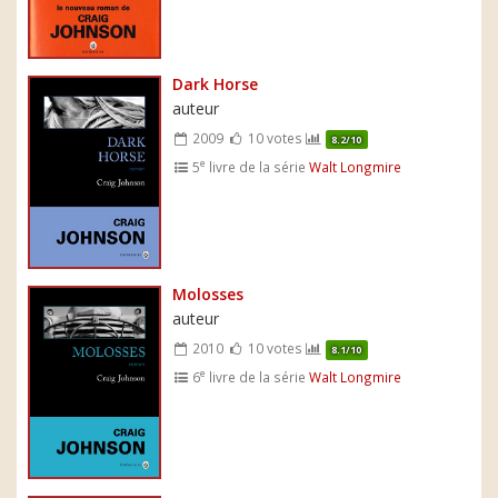
Dark Horse
auteur
2009
10 votes
8.2/10
e
5
livre de la série
Walt Longmire
Molosses
auteur
2010
10 votes
8.1/10
e
6
livre de la série
Walt Longmire