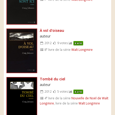
À vol d'oiseau
auteur
2012
9 votes
8.4/10
e
8
livre de la série
Walt Longmire
Tombé du ciel
auteur
2012
5 votes
8.2/10
e
4
livre de la série
Nouvelle de Noël de Walt
Longmire
, livre de la série
Walt Longmire