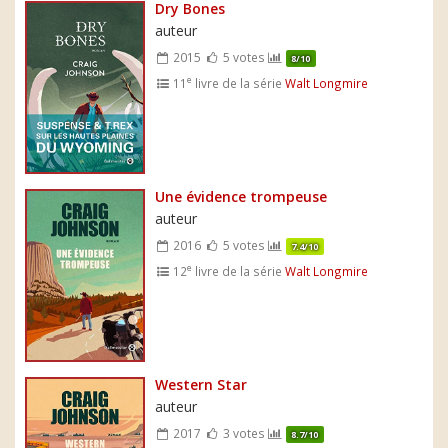
Dry Bones
auteur
2015
5 votes
8/10
e
11
livre de la série
Walt Longmire
Une évidence trompeuse
auteur
2016
5 votes
7.4/10
e
12
livre de la série
Walt Longmire
Western Star
auteur
2017
3 votes
8.7/10