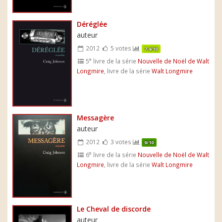
Déréglée
auteur
2012
5 votes
7.4/10
e
5
livre de la série
Nouvelle de Noël de Walt
Longmire
, livre de la série
Walt Longmire
Messagère
auteur
2012
3 votes
9/10
e
6
livre de la série
Nouvelle de Noël de Walt
Longmire
, livre de la série
Walt Longmire
Le Cheval de discorde
auteur