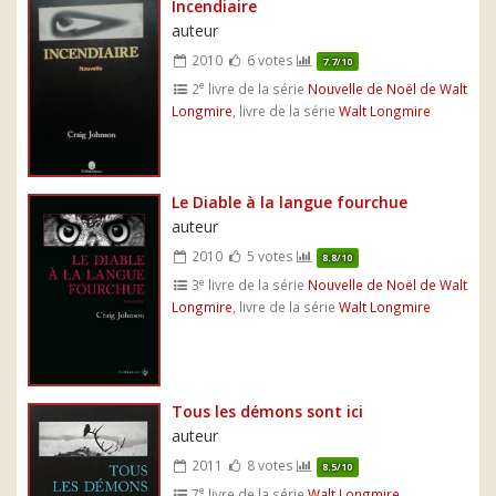
Incendiaire
auteur
2010
6 votes
7.7/10
e
2
livre de la série
Nouvelle de Noël de Walt
Longmire
, livre de la série
Walt Longmire
Le Diable à la langue fourchue
auteur
2010
5 votes
8.8/10
e
3
livre de la série
Nouvelle de Noël de Walt
Longmire
, livre de la série
Walt Longmire
Tous les démons sont ici
auteur
2011
8 votes
8.5/10
e
7
livre de la série
Walt Longmire