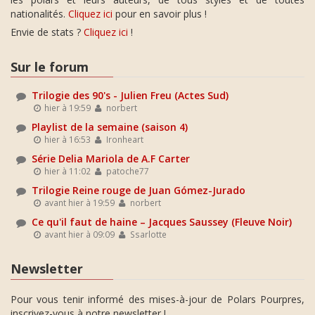
nationalités.
Cliquez ici
pour en savoir plus !
Envie de stats ?
Cliquez ici
!
Sur le forum
Trilogie des 90's - Julien Freu (Actes Sud)
hier à 19:59
norbert
Playlist de la semaine (saison 4)
hier à 16:53
Ironheart
Série Delia Mariola de A.F Carter
hier à 11:02
patoche77
Trilogie Reine rouge de Juan Gómez-Jurado
avant hier à 19:59
norbert
Ce qu'il faut de haine – Jacques Saussey (Fleuve Noir)
avant hier à 09:09
Ssarlotte
Newsletter
Pour vous tenir informé des mises-à-jour de Polars Pourpres,
inscrivez-vous à notre newsletter !