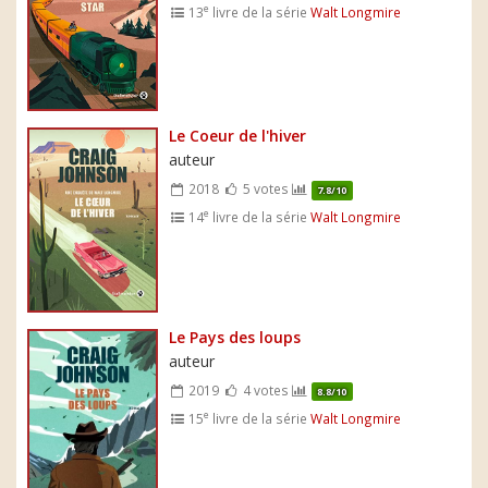
e
13
livre de la série
Walt Longmire
Le Coeur de l'hiver
auteur
2018
5 votes
7.8/10
e
14
livre de la série
Walt Longmire
Le Pays des loups
auteur
2019
4 votes
8.8/10
e
15
livre de la série
Walt Longmire