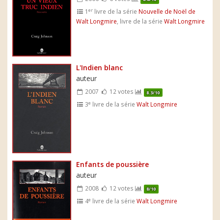
er
1
livre de la série
Nouvelle de Noël de
Walt Longmire
, livre de la série
Walt Longmire
L'Indien blanc
auteur
2007
12 votes
8.3/10
e
3
livre de la série
Walt Longmire
Enfants de poussière
auteur
2008
12 votes
8/10
e
4
livre de la série
Walt Longmire