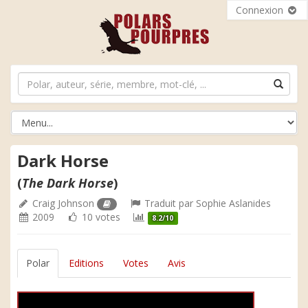
Connexion
Dark Horse
(
The Dark Horse
)
Craig Johnson
Traduit par
Sophie Aslanides
2009
10 votes
8.2/10
Polar
Editions
Votes
Avis