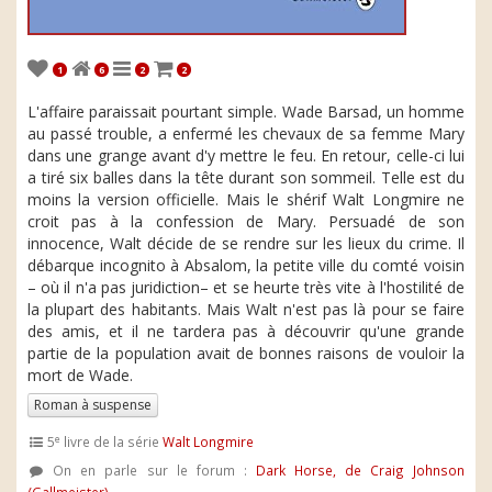
1
6
2
2
L'affaire paraissait pourtant simple. Wade Barsad, un homme
au passé trouble, a enfermé les chevaux de sa femme Mary
dans une grange avant d'y mettre le feu. En retour, celle-ci lui
a tiré six balles dans la tête durant son sommeil. Telle est du
moins la version officielle. Mais le shérif Walt Longmire ne
croit pas à la confession de Mary. Persuadé de son
innocence, Walt décide de se rendre sur les lieux du crime. Il
débarque incognito à Absalom, la petite ville du comté voisin
– où il n'a pas juridiction– et se heurte très vite à l'hostilité de
la plupart des habitants. Mais Walt n'est pas là pour se faire
des amis, et il ne tardera pas à découvrir qu'une grande
partie de la population avait de bonnes raisons de vouloir la
mort de Wade.
Roman à suspense
e
5
livre de la série
Walt Longmire
On en parle sur le forum :
Dark Horse, de Craig Johnson