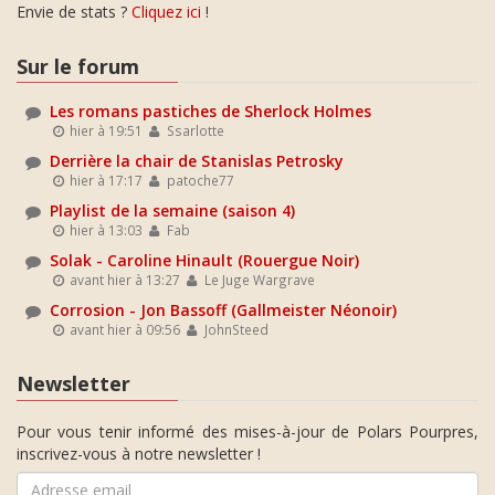
Envie de stats ?
Cliquez ici
!
Sur le forum
Les romans pastiches de Sherlock Holmes
hier à 19:51
Ssarlotte
Derrière la chair de Stanislas Petrosky
hier à 17:17
patoche77
Playlist de la semaine (saison 4)
hier à 13:03
Fab
Solak - Caroline Hinault (Rouergue Noir)
avant hier à 13:27
Le Juge Wargrave
Corrosion - Jon Bassoff (Gallmeister Néonoir)
avant hier à 09:56
JohnSteed
Newsletter
Pour vous tenir informé des mises-à-jour de Polars Pourpres,
inscrivez-vous à notre newsletter !