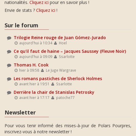
nationalités.
Cliquez ici
pour en savoir plus !
Envie de stats ?
Cliquez ici
!
Sur le forum
Trilogie Reine rouge de Juan Gómez-Jurado
aujourd'hui à 10:34
Hoel
Ce qu'il faut de haine – Jacques Saussey (Fleuve Noir)
aujourd'hui à 09:09
Ssarlotte
Thomas H. Cook
hier à 09:58
Le Juge Wargrave
Les romans pastiches de Sherlock Holmes
avant hier à 19:51
Ssarlotte
Derrière la chair de Stanislas Petrosky
avant hier à 17:17
patoche77
Newsletter
Pour vous tenir informé des mises-à-jour de Polars Pourpres,
inscrivez-vous à notre newsletter !