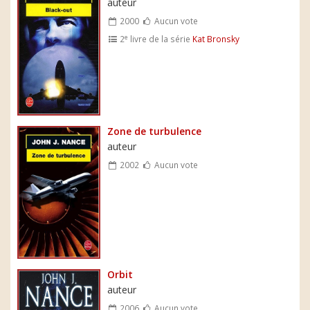
auteur
2000
Aucun vote
e
2
livre de la série
Kat Bronsky
Zone de turbulence
auteur
2002
Aucun vote
Orbit
auteur
2006
Aucun vote