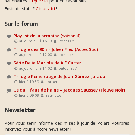
nationalités.
Cliquez ici
pour en savoir plus !
Envie de stats ?
Cliquez ici
!
Sur le forum
Playlist de la semaine (saison 4)
aujourd'hui à 16:53
Ironheart
Trilogie des 90's - Julien Freu (Actes Sud)
aujourd'hui à 12:00
Ironheart
Série Delia Mariola de A.F Carter
aujourd'hui à 11:02
patoche77
Trilogie Reine rouge de Juan Gómez-Jurado
hier à 19:59
norbert
Ce qu'il faut de haine – Jacques Saussey (Fleuve Noir)
hier à 09:09
Ssarlotte
Newsletter
Pour vous tenir informé des mises-à-jour de Polars Pourpres,
inscrivez-vous à notre newsletter !