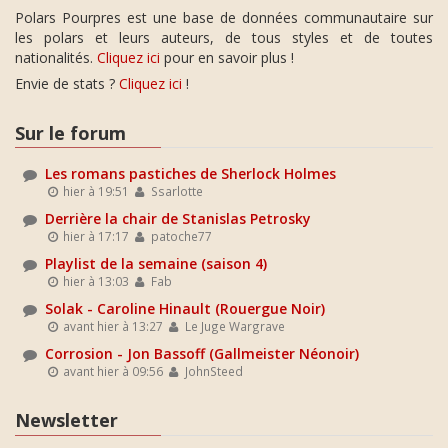
Polars Pourpres est une base de données communautaire sur
les polars et leurs auteurs, de tous styles et de toutes
nationalités.
Cliquez ici
pour en savoir plus !
Envie de stats ?
Cliquez ici
!
Sur le forum
Les romans pastiches de Sherlock Holmes
hier à 19:51
Ssarlotte
Derrière la chair de Stanislas Petrosky
hier à 17:17
patoche77
Playlist de la semaine (saison 4)
hier à 13:03
Fab
Solak - Caroline Hinault (Rouergue Noir)
avant hier à 13:27
Le Juge Wargrave
Corrosion - Jon Bassoff (Gallmeister Néonoir)
avant hier à 09:56
JohnSteed
Newsletter