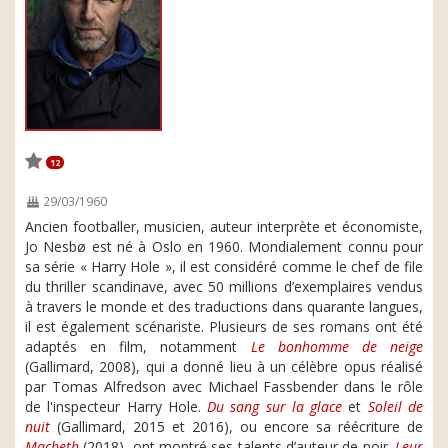
12
29/03/1960
Ancien footballer, musicien, auteur interprète et économiste,
Jo Nesbø est né à Oslo en 1960. Mondialement connu pour
sa série « Harry Hole », il est considéré comme le chef de file
du thriller scandinave, avec 50 millions d’exemplaires vendus
à travers le monde et des traductions dans quarante langues,
il est également scénariste. Plusieurs de ses romans ont été
adaptés en film, notamment
Le bonhomme de neige
(Gallimard, 2008), qui a donné lieu à un célèbre opus réalisé
par Tomas Alfredson avec Michael Fassbender dans le rôle
de l'inspecteur Harry Hole.
Du sang sur la glace
et
Soleil de
nuit
(Gallimard, 2015 et 2016), ou encore sa réécriture de
Macbeth
(2018), ont montré ses talents d’auteur de noir.
Leur