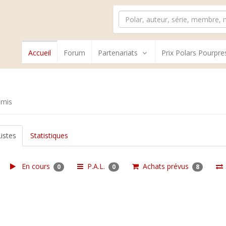
Accueil
Forum
Partenariats
Prix Polars Pourpre
umis
Listes
Statistiques
En cours
P.A.L.
Achats prévus
0
0
8