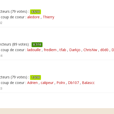
teurs (79 votes) :
6.5/10
e coup de coeur :
aledore
,
Thierry
02
cteurs (89 votes) :
8.7/10
e coup de coeur :
ladouille
,
fredlem
,
tfab
,
Darkjo
,
ChrisNw
,
d0d0
,
D
34
teurs (79 votes) :
7.2/10
e coup de coeur :
Adrien
,
calipeur
,
Polrx
,
Db107
,
Balascc
33