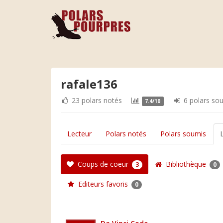
rafale136
23 polars notés
6 polars so
7.4/10
Lecteur
Polars notés
Polars soumis
Coups de coeur
Bibliothèque
3
0
Editeurs favoris
0