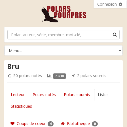
Connexion
Bru
50 polars notés
2 polars soumis
7.9/10
Lecteur
Polars notés
Polars soumis
Listes
Statistiques
Coups de coeur
Bibliothèque
4
0