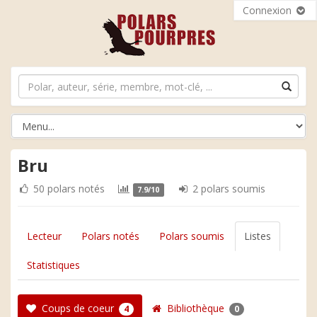
Connexion
Bru
50 polars notés
2 polars soumis
7.9/10
Lecteur
Polars notés
Polars soumis
Listes
Statistiques
Coups de coeur
Bibliothèque
4
0