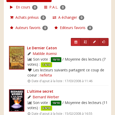
En cours
P.A.L.
0
0
Achats prévus
A échanger
0
0
Auteurs favoris
Editeurs favoris
0
0
Le Dernier Caton
Matilde Asensi
Son vote :
/ Moyenne des lecteurs (7
10/10
votes) :
7.4/10
Les lecteurs suivants partagent ce coup de
coeur :
neferta
Date d'ajout à la liste : 17/03/2008 à 11:46
L'ultime secret
Bernard Werber
Son vote :
/ Moyenne des lecteurs (11
10/10
votes) :
6.9/10
Date d'ajout à la liste : 15/02/2008 à 16:55