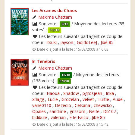
Les Arcanes du Chaos
Maxime Chattam
Son vote :
/ Moyenne des lecteurs (85
9/10
votes) :
7.3/10
Les lecteurs suivants partagent ce coup de
coeur :
itsuki
,
jayson
,
GoldoLeeJ
,
Jibé 85
Date d'ajout à la liste : 15/02/2008 à 16:03
In Tenebris
Maxime Chattam
Son vote :
/ Moyenne des lecteurs
10/10
(138 votes) :
8.9/10
Les lecteurs suivants partagent ce coup de
coeur :
Haoua
,
Shadow
,
pgrosjean
,
Inka
,
xflagg
,
Lucie
,
Grozelan
,
velvet
,
Turtle
,
Aude
,
vane0110
,
Dezedio
,
Celkana
,
chewicko
,
Opales
,
sandrine
,
grissom
,
Nelfe
,
Db107
,
bidibule
,
valerian
,
Elfe Falco
,
Jibé 85
Date d'ajout à la liste : 15/02/2008 à 15:42