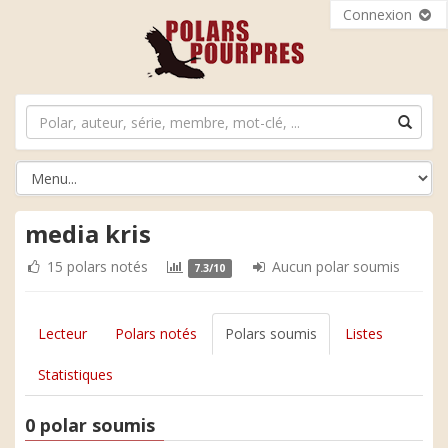
Connexion
media kris
15 polars notés
Aucun polar soumis
7.3/10
Lecteur
Polars notés
Polars soumis
Listes
Statistiques
0 polar soumis