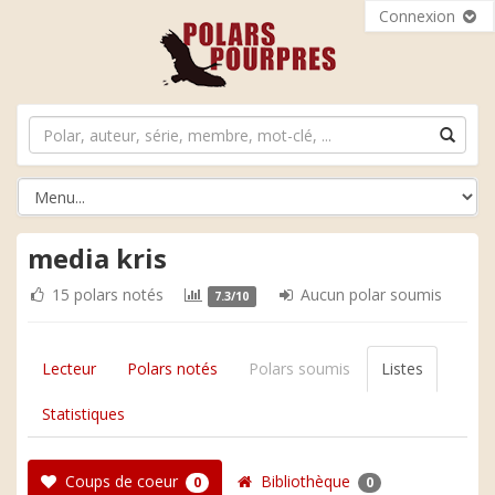
Connexion
media kris
15 polars notés
Aucun polar soumis
7.3/10
Lecteur
Polars notés
Polars soumis
Listes
Statistiques
Coups de coeur
Bibliothèque
0
0