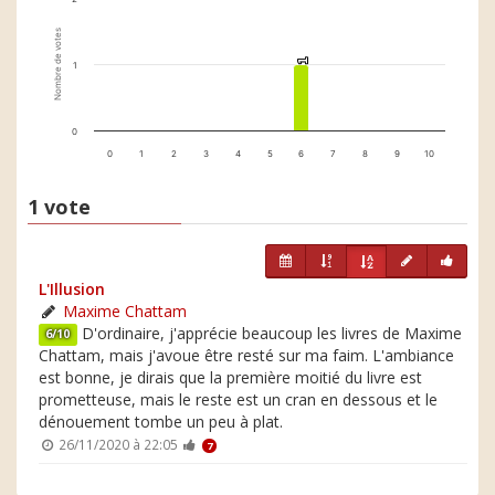
Nombre de votes
1
1
1
0
0
1
2
3
4
5
6
7
8
9
10
1 vote
L'Illusion
Maxime Chattam
D'ordinaire, j'apprécie beaucoup les livres de Maxime
6/10
Chattam, mais j'avoue être resté sur ma faim. L'ambiance
est bonne, je dirais que la première moitié du livre est
prometteuse, mais le reste est un cran en dessous et le
dénouement tombe un peu à plat.
26/11/2020 à 22:05
7