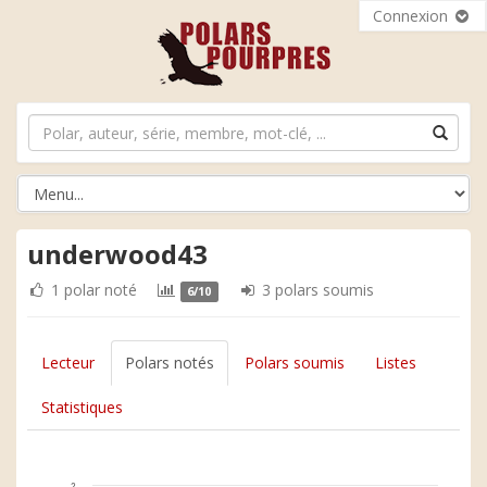
Connexion
underwood43
1 polar noté
3 polars soumis
6/10
Lecteur
Polars notés
Polars soumis
Listes
Statistiques
2