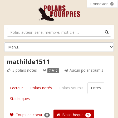
Connexion
mathilde1511
3 polars notés
Aucun polar soumis
7.7/10
Lecteur
Polars notés
Polars soumis
Listes
Statistiques
Coups de coeur
Bibliothèque
0
1