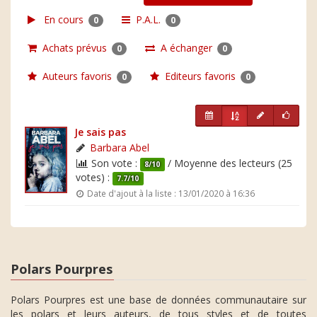
En cours
P.A.L.
0
0
Achats prévus
A échanger
0
0
Auteurs favoris
Editeurs favoris
0
0
Je sais pas
Barbara Abel
Son vote :
/ Moyenne des lecteurs (25
8/10
votes) :
7.7/10
Date d'ajout à la liste : 13/01/2020 à 16:36
Polars Pourpres
Polars Pourpres est une base de données communautaire sur
les polars et leurs auteurs, de tous styles et de toutes