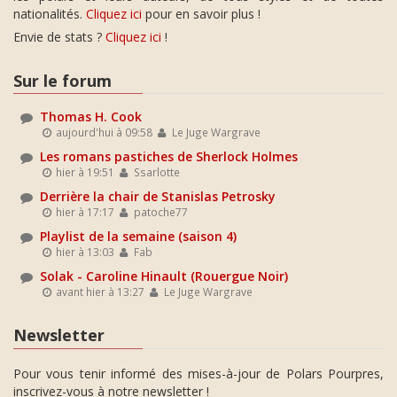
nationalités.
Cliquez ici
pour en savoir plus !
Envie de stats ?
Cliquez ici
!
Sur le forum
Thomas H. Cook
aujourd'hui à 09:58
Le Juge Wargrave
Les romans pastiches de Sherlock Holmes
hier à 19:51
Ssarlotte
Derrière la chair de Stanislas Petrosky
hier à 17:17
patoche77
Playlist de la semaine (saison 4)
hier à 13:03
Fab
Solak - Caroline Hinault (Rouergue Noir)
avant hier à 13:27
Le Juge Wargrave
Newsletter
Pour vous tenir informé des mises-à-jour de Polars Pourpres,
inscrivez-vous à notre newsletter !