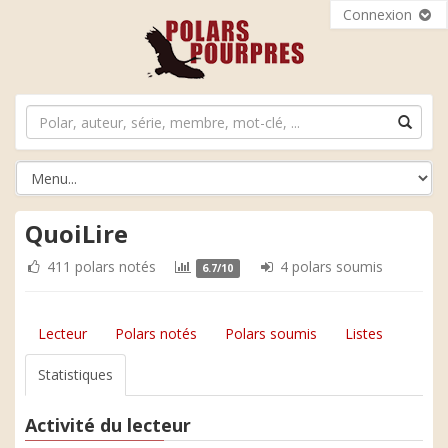
Connexion
QuoiLire
411 polars notés
4 polars soumis
6.7/10
Lecteur
Polars notés
Polars soumis
Listes
Statistiques
Activité du lecteur