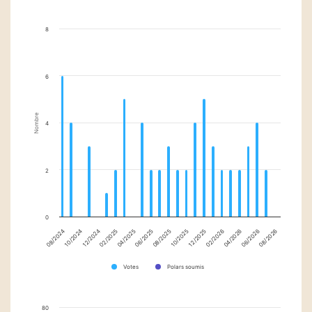
8
6
Nombre
4
2
0
12/2025
12/2024
02/2026
02/2025
04/2026
04/2025
06/2026
06/2025
08/2026
08/2025
08/2024
10/2025
10/2024
Votes
Polars soumis
80