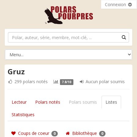
Connexion
Gruz
299 polars notés
Aucun polar soumis
7.8/10
Lecteur
Polars notés
Polars soumis
Listes
Statistiques
Coups de coeur
Bibliothèque
0
0