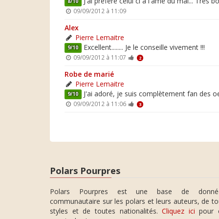
J'ai préféré celui ci à l'âme du mal... Très bon
8/10
09/09/2012 à 11:09
Alex
Pierre Lemaitre
Excellent........ Je le conseille vivement !!!
9/10
09/09/2012 à 11:07
2
Robe de marié
Pierre Lemaitre
J'ai adoré, je suis complètement fan des oeuvre
9/10
09/09/2012 à 11:06
3
Polars Pourpres
Polars Pourpres est une base de donné
communautaire sur les polars et leurs auteurs, de t
styles et de toutes nationalités.
Cliquez ici
pour 