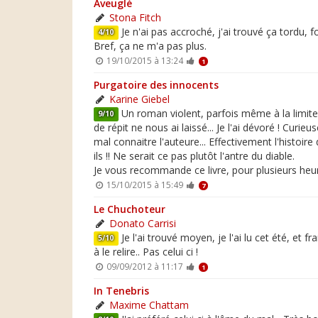
Aveuglé
Stona Fitch
Je n'ai pas accroché, j'ai trouvé ça tordu, fo
4/10
Bref, ça ne m'a pas plus.
19/10/2015 à 13:24
1
Purgatoire des innocents
Karine Giebel
Un roman violent, parfois même à la limite
9/10
de répit ne nous ai laissé... Je l'ai dévoré ! Cur
mal connaitre l'auteure... Effectivement l'histo
ils !! Ne serait ce pas plutôt l'antre du diable.
Je vous recommande ce livre, pour plusieurs heure
15/10/2015 à 15:49
7
Le Chuchoteur
Donato Carrisi
Je l'ai trouvé moyen, je l'ai lu cet été, et
5/10
à le relire.. Pas celui ci !
09/09/2012 à 11:17
1
In Tenebris
Maxime Chattam