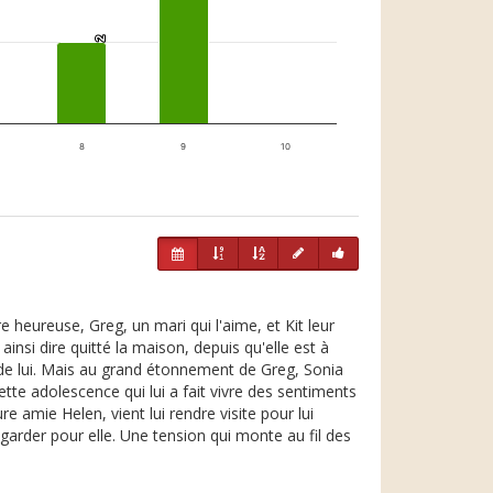
2
2
8
9
10
e heureuse, Greg, un mari qui l'aime, et Kit leur
insi dire quitté la maison, depuis qu'elle est à
he de lui. Mais au grand étonnement de Greg, Sonia
te adolescence qui lui a fait vivre des sentiments
e amie Helen, vient lui rendre visite pour lui
e garder pour elle. Une tension qui monte au fil des