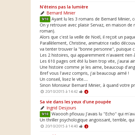
N'éteins pas la lumière
Bernard Minier
Ayant lu les 3 romans de Bernard Minier, ce
9/10
On y retrouve avec plaisir Servaz, en maison de
roman).
Alors que c'est la veille de Noël, il reçoit un pa
Parallèlement, Christine, animatrice radio découv
va tenter trouver la "bonne personne", puisque ce
Les 2 histoires, qui apparemment n'avaient rien à v
Les 610 pages ont été lu bien trop vite, j'aurai
Une histoire comme je les aime, beaucoup d'ango
Bref vous l'avez compris, j'ai beaucoup aimé !
Un conseil, lisez le vite.....
Sinon Monsieur Bernard Minier, à quand votre pro
20/10/2015 à 14:42
6
Sa vie dans les yeux d'une poupée
Ingrid Desjours
Waoooh pfiouuu J'avais lu "Echo" qui m'avai
9/10
Un thriller psychologique angoissant, terrible, qui
20/10/2015 à 14:40
2