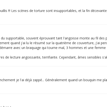
uillis !!! Les scènes de torture sont insupportables, et la fin décevante..
 du supportable, souvent éprouvant tant l'angoisse monte au fil des 
ieusement quand j'ai lu le résumé sur la quatrième de couverture, j'ai p
ire démarre avec un braquage qui tourne mal, 3 hommes et une femme se
s de lecture angoissante, terrifiante. Cependant, âmes sensibles s'abs
 franchement je l'ai déjà zappé... Généralement quand un bouquin me pl