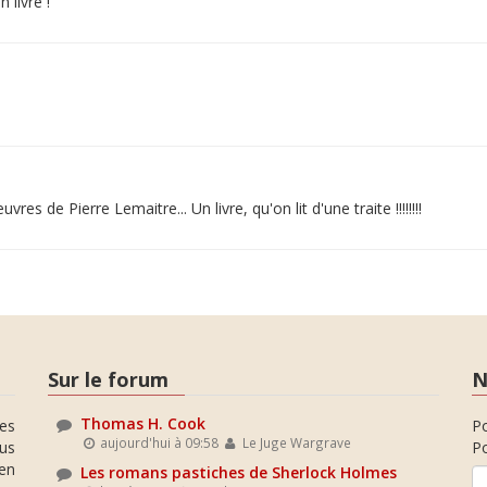
 livre !
s de Pierre Lemaitre... Un livre, qu'on lit d'une traite !!!!!!!!
Sur le forum
N
Thomas H. Cook
es
P
aujourd'hui à 09:58
Le Juge Wargrave
ous
Po
en
Les romans pastiches de Sherlock Holmes