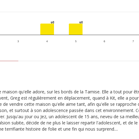
1
1
1
1
3
4
5
6
7
 maison qu'elle adore, sur les bords de la Tamise. Elle a tout pour êtr
vent, Greg est régulièrement en déplacement, quand à Kit, elle a pour a
tête de vendre cette maison qu'elle aime tant, afin qu'elle se rapproc
son, et surtout à son adolescence passée dans cet environnement. Cet
r. Jusqu'au jour ou Jez, un adolescent de 15 ans, neveu de sa meilleur
sion subite, décide de ne plus le laisser repartir l'adolescent, et de l
errifiante histoire de folie et une fin qui nous surprend....