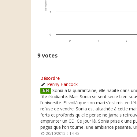
Nombre de votes
2
0
0
1
2
9 votes
Désordre
Penny Hancock
Sonia a la quarantaine, elle habite dans une
8/10
fille étudiante. Mais Sonia se sent seule bien sou
l'université. Et voilà que son mari s'est mis en 
refuse de vendre. Sonia est attachée à cette mai
forts et profonds qu'elle pense ne jamais retrouve
emprunter un CD. Ce jour là, Sonia prise d'une pul
pages que l'on tourne, une ambiance pesante, une t
20/10/2015 à 14:45