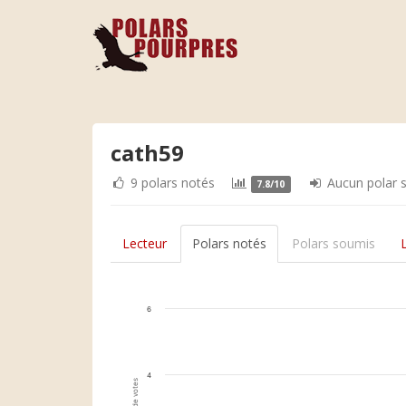
cath59
9 polars notés
Aucun polar 
7.8/10
Lecteur
Polars notés
Polars soumis
6
4