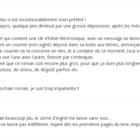
lui ci est incontestablement mon préféré !
 repos, quelque peu diminué par une grosse dépression, après les mé
quet qui contient une clé d'hôtel électronique, avec un message lui don
re un courrier (non signé) déposé dans sa boite aux lettres, annonçant 
 courrier ne la concerne en rien, et à compter de ce moment, tout ira
oir l'une avec l'autre, finiront par s'imbriquer.
 aimé que ce roman soit encore plus gros, pour que ça dure plus longt
isse, de stress, de dégoût parfois etc.
chain roman, je suis trop impatiente !!
t beaucoup plu, le 2eme d'Ingrid me laisse sans voix....
 ne laisse pas indifférent. Aspiré dès les premières pages du livre, impo