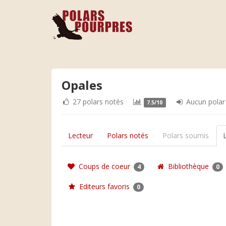
Opales
27 polars notés
Aucun polar
7.5/10
Lecteur
Polars notés
Polars soumis
Coups de coeur
Bibliothèque
4
0
Editeurs favoris
0