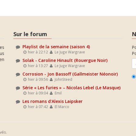
Sur le forum
N
Playlist de la semaine (saison 4)
es
P
hier à 22:12
Le Juge Wargrave
ous
Po
en
Solak - Caroline Hinault (Rouergue Noir)
hier à 13:27
Le Juge Wargrave
Corrosion - Jon Bassoff (Gallmeister Néonoir)
hier à 09:56
JohnSteed
Série « Les furies » – Nicolas Lebel (Le Masque)
hier à 09:04
Emil
Les romans d'Alexis Laipsker
hier à 07:42
El Marco
vés.