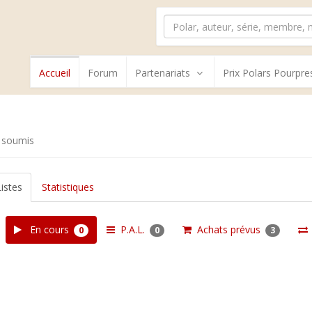
Accueil
Forum
Partenariats
Prix Polars Pourpre
 soumis
Listes
Statistiques
En cours
P.A.L.
Achats prévus
0
0
3