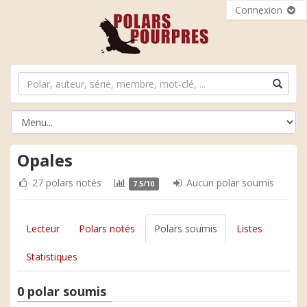
Connexion
Opales
27 polars notés
Aucun polar soumis
7.5/10
Lecteur
Polars notés
Polars soumis
Listes
Statistiques
0 polar soumis