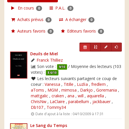
En cours
P.A.L.
0
0
Achats prévus
A échanger
0
0
Auteurs favoris
Editeurs favoris
0
0
Deuils de Miel
Franck Thilliez
Son vote :
/ Moyenne des lecteurs (103
9/10
votes) :
8.6/10
Les lecteurs suivants partagent ce coup de
coeur :
Vanessa
,
Titille
,
Luzlïa
,
fredlem
,
aToms
,
MGM
,
mimosa
,
Darkjo
,
Goremania
,
mattgalic
,
craken
,
ana
,
will
,
aquarella
,
ChrisNw
,
LaClaire
,
parabellum
,
jackbauer
,
Db107
,
Tommy34
Date d'ajout à la liste : 04/10/2009 à 17:31
Le Sang du Temps