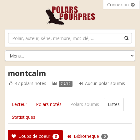
Connexion
montcalm
47 polars notés
Aucun polar soumis
7.7/10
Lecteur
Polars notés
Polars soumis
Listes
Statistiques
Coups de coeur
Bibliothèque
3
0