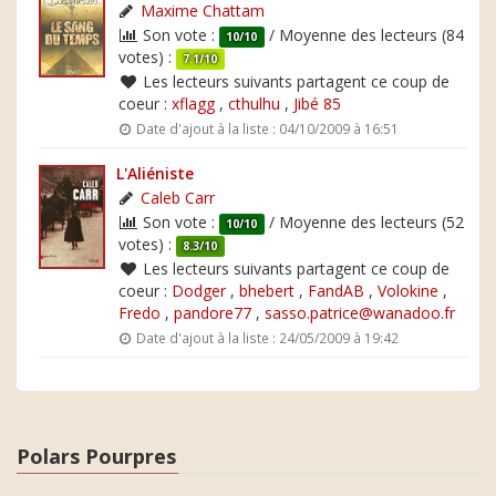
Maxime Chattam
Son vote :
/ Moyenne des lecteurs (84
10/10
votes) :
7.1/10
Les lecteurs suivants partagent ce coup de
coeur :
xflagg
,
cthulhu
,
Jibé 85
Date d'ajout à la liste : 04/10/2009 à 16:51
L'Aliéniste
Caleb Carr
Son vote :
/ Moyenne des lecteurs (52
10/10
votes) :
8.3/10
Les lecteurs suivants partagent ce coup de
coeur :
Dodger
,
bhebert
,
FandAB
,
Volokine
,
Fredo
,
pandore77
,
sasso.patrice@wanadoo.fr
Date d'ajout à la liste : 24/05/2009 à 19:42
Polars Pourpres