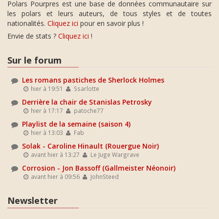
Polars Pourpres est une base de données communautaire sur
les polars et leurs auteurs, de tous styles et de toutes
nationalités.
Cliquez ici
pour en savoir plus !
Envie de stats ?
Cliquez ici
!
Sur le forum
Les romans pastiches de Sherlock Holmes
hier à 19:51
Ssarlotte
Derrière la chair de Stanislas Petrosky
hier à 17:17
patoche77
Playlist de la semaine (saison 4)
hier à 13:03
Fab
Solak - Caroline Hinault (Rouergue Noir)
avant hier à 13:27
Le Juge Wargrave
Corrosion - Jon Bassoff (Gallmeister Néonoir)
avant hier à 09:56
JohnSteed
Newsletter