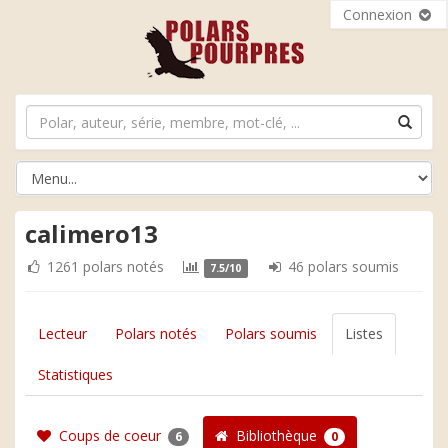
Connexion
calimero13
1261 polars notés
46 polars soumis
7.5/10
Lecteur
Polars notés
Polars soumis
Listes
Statistiques
Coups de coeur
Bibliothèque
6
0