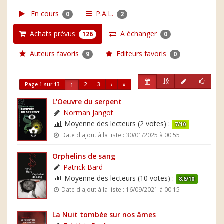
En cours
P.A.L.
0
2
Achats prévus
A échanger
126
0
Auteurs favoris
Editeurs favoris
9
0
Page 1 sur 13
2
3
›
»
1
L'Oeuvre du serpent
Norman Jangot
Moyenne des lecteurs (2 votes) :
7/10
Date d'ajout à la liste : 30/01/2025 à 00:55
Orphelins de sang
Patrick Bard
Moyenne des lecteurs (10 votes) :
8.6/10
Date d'ajout à la liste : 16/09/2021 à 00:15
La Nuit tombée sur nos âmes