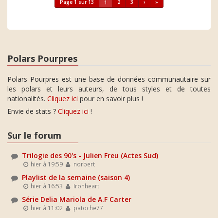
Page 1 sur 13
2
3
›
»
1
Polars Pourpres
Polars Pourpres est une base de données communautaire sur
les polars et leurs auteurs, de tous styles et de toutes
nationalités.
Cliquez ici
pour en savoir plus !
Envie de stats ?
Cliquez ici
!
Sur le forum
Trilogie des 90's - Julien Freu (Actes Sud)
hier à 19:59
norbert
Playlist de la semaine (saison 4)
hier à 16:53
Ironheart
Série Delia Mariola de A.F Carter
hier à 11:02
patoche77