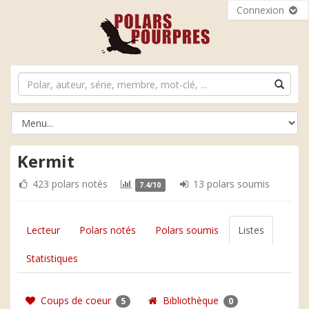
Connexion
Kermit
423 polars notés
13 polars soumis
7.4/10
Lecteur
Polars notés
Polars soumis
Listes
Statistiques
Coups de coeur
Bibliothèque
5
0