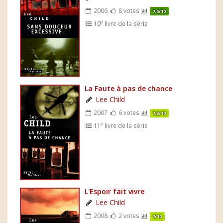
2006
8 votes
7.6/10
e
10
livre de la série
La Faute à pas de chance
Lee Child
2007
6 votes
7.3/10
e
11
livre de la série
L'Espoir fait vivre
Lee Child
2008
2 votes
7/10