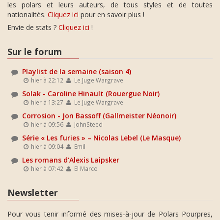
les polars et leurs auteurs, de tous styles et de toutes
nationalités.
Cliquez ici
pour en savoir plus !
Envie de stats ?
Cliquez ici
!
Sur le forum
Playlist de la semaine (saison 4)
hier à 22:12
Le Juge Wargrave
Solak - Caroline Hinault (Rouergue Noir)
hier à 13:27
Le Juge Wargrave
Corrosion - Jon Bassoff (Gallmeister Néonoir)
hier à 09:56
JohnSteed
Série « Les furies » – Nicolas Lebel (Le Masque)
hier à 09:04
Emil
Les romans d'Alexis Laipsker
hier à 07:42
El Marco
Newsletter
Pour vous tenir informé des mises-à-jour de Polars Pourpres,