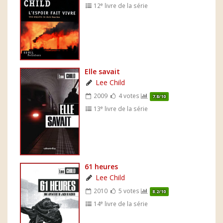
e
12
livre de la série
Elle savait
Lee Child
2009
4 votes
7.8/10
e
13
livre de la série
61 heures
Lee Child
2010
5 votes
8.2/10
e
14
livre de la série