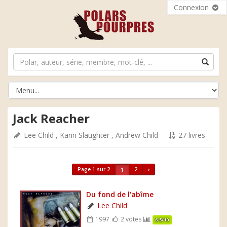
Connexion
Jack Reacher
Lee Child
,
Karin Slaughter
,
Andrew Child
27 livres
Page 1 sur 2
2
›
1
Du fond de l'abîme
Lee Child
1997
2 votes
6.5/10