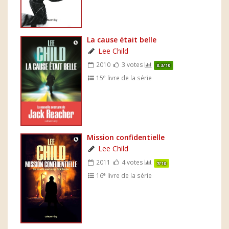
La cause était belle
Lee Child
2010
3 votes
8.3/10
e
15
livre de la série
Mission confidentielle
Lee Child
2011
4 votes
7/10
e
16
livre de la série