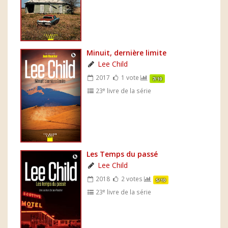
Minuit, dernière limite
Lee Child
2017
1 vote
7/10
e
23
livre de la série
Les Temps du passé
Lee Child
2018
2 votes
5/10
e
23
livre de la série