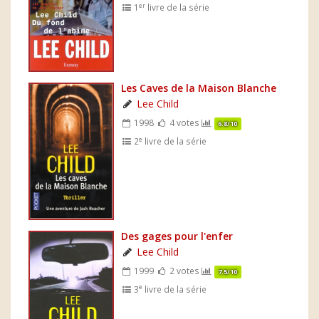
er
1
livre de la série
Les Caves de la Maison Blanche
Lee Child
1998
4 votes
6.8/10
e
2
livre de la série
Des gages pour l'enfer
Lee Child
1999
2 votes
7.5/10
e
3
livre de la série