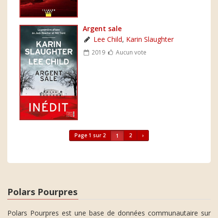
Argent sale
Lee Child
,
Karin Slaughter
2019
Aucun vote
Page 1 sur 2
2
›
1
Polars Pourpres
Polars Pourpres est une base de données communautaire sur