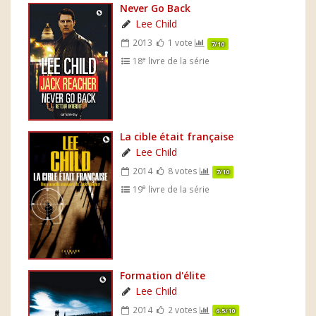
Never Go Back
Lee Child
2013
1 vote
7/10
e
18
livre de la série
La cible était française
Lee Child
2014
8 votes
7/10
e
19
livre de la série
Formation d'élite
Lee Child
2014
2 votes
6.5/10