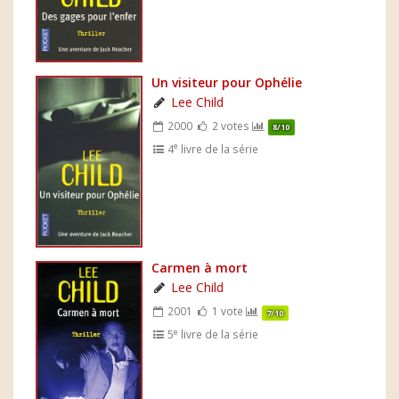
Un visiteur pour Ophélie
Lee Child
2000
2 votes
8/10
e
4
livre de la série
Carmen à mort
Lee Child
2001
1 vote
7/10
e
5
livre de la série