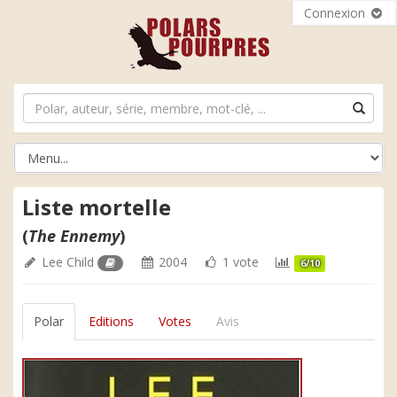
Connexion
Liste mortelle
(
The Ennemy
)
Lee Child
2004
1 vote
6/10
Polar
Editions
Votes
Avis