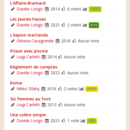
L'Affaire Bramard
Davide Longo
2014
6 votes
7.3/10
Les Jeunes Fauves
Davide Longo
2021
2 votes
8/10
L’espion inattendu
Ottavia Casagrande
2018
Aucun vote
Prison avec piscine
Luigi Carletti
2014
Aucun vote
Règlement de comptes
Davide Longo
2022
Aucun vote
Roma
Mirko Zilahy
2016
2 votes
5.5/10
Six femmes au foot
Luigi Carletti
2013
Aucun vote
Une colère simple
Davide Longo
2021
1 vote
7/10