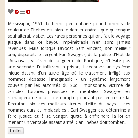
2
1
Mississippi, 1951: la ferme pénitentiaire pour hommes de
couleur de Thebes est bien le dernier endroit que quiconque
souhaiterait visiter. Les rares personnes qui ont fait le voyage
jusque dans ce bayou impénétrable n'en sont jamais
revenues. Mais lorsque l'avocat Sam Vincent, son meilleur
ami, disparaît, le sergent Earl Swagger, de la police d'Etat de
l'Arkansas, vétéran de la guerre du Pacifique, n'hésite pas
une seconde. En infiltrant la prison, il découvre un système
inique datant d'un autre âge où le traitement infligé aux
hommes dépasse l'imaginable - un système largement
couvert par les autorités du Sud. Emprisonné, victime de
terribles tortures physiques et mentales, Swagger en
réchappera de peu. Il ne compte pourtant pas en rester là.
Recrutant six des meilleurs tireurs d'élite du pays - des
hommes durs et implacables-, Earl Swagger est déterminé à
faire justice et à se venger, quitte à enfreindre la loi en
menant un véritable assaut armé. Car Thebes doit tomber...
Thriller