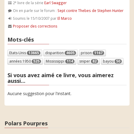
e
2
livre de la série
Earl Swagger
On en parle sur le forum :
Sept contre Thebes de Stephen Hunter
Soumis le 15/10/2007 par
El Marco
Proposer des corrections
Mots-clés
Etats-Unis
13665
disparition
4605
prison
1167
années 1950
525
Mississippi
114
sniper
82
bayou
50
Si vous avez aimé ce livre, vous aimerez
aussi...
Aucune suggestion pour l'instant.
Polars Pourpres