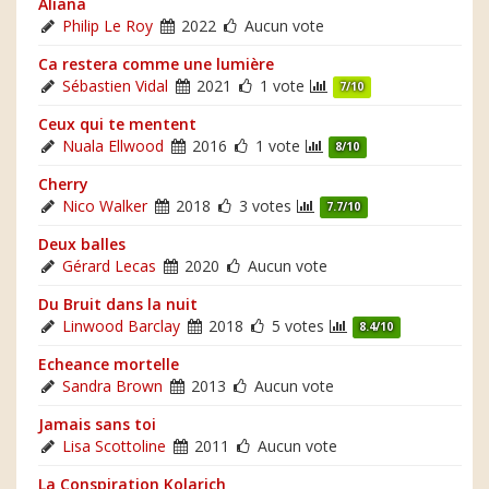
Aliana
Philip Le Roy
2022
Aucun vote
Ca restera comme une lumière
Sébastien Vidal
2021
1 vote
7/10
Ceux qui te mentent
Nuala Ellwood
2016
1 vote
8/10
Cherry
Nico Walker
2018
3 votes
7.7/10
Deux balles
Gérard Lecas
2020
Aucun vote
Du Bruit dans la nuit
Linwood Barclay
2018
5 votes
8.4/10
Echeance mortelle
Sandra Brown
2013
Aucun vote
Jamais sans toi
Lisa Scottoline
2011
Aucun vote
La Conspiration Kolarich