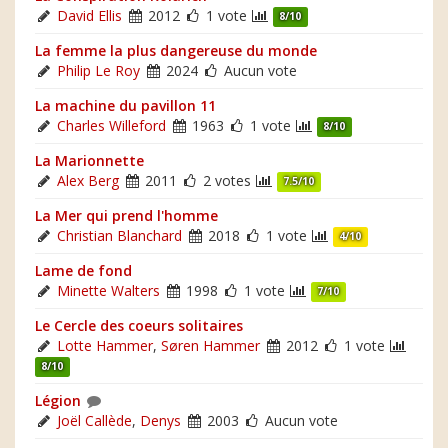
David Ellis
2012
1 vote
8/10
La femme la plus dangereuse du monde
Philip Le Roy
2024
Aucun vote
La machine du pavillon 11
Charles Willeford
1963
1 vote
8/10
La Marionnette
Alex Berg
2011
2 votes
7.5/10
La Mer qui prend l'homme
Christian Blanchard
2018
1 vote
4/10
Lame de fond
Minette Walters
1998
1 vote
7/10
Le Cercle des coeurs solitaires
Lotte Hammer
,
Søren Hammer
2012
1 vote
8/10
Légion
Joël Callède
,
Denys
2003
Aucun vote