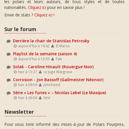
les polars et leurs auteurs, de tous styles et de toutes
nationalités.
Cliquez ici
pour en savoir plus !
Envie de stats ?
Cliquez ici
!
Sur le forum
Derrière la chair de Stanislas Petrosky
aujourd'hui à 14:42
El Marco
Playlist de la semaine (saison 4)
aujourd'hui à 13:03
Fab
Solak - Caroline Hinault (Rouergue Noir)
hier à 13:27
Le Juge Wargrave
Corrosion - Jon Bassoff (Gallmeister Néonoir)
hier à 09:56
JohnSteed
Série « Les furies » – Nicolas Lebel (Le Masque)
hier à 09:04
Emil
Newsletter
Pour vous tenir informé des mises-à-jour de Polars Pourpres,