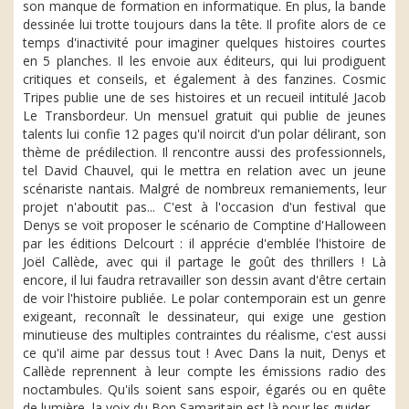
son manque de formation en informatique. En plus, la bande
dessinée lui trotte toujours dans la tête. Il profite alors de ce
temps d'inactivité pour imaginer quelques histoires courtes
en 5 planches. Il les envoie aux éditeurs, qui lui prodiguent
critiques et conseils, et également à des fanzines. Cosmic
Tripes publie une de ses histoires et un recueil intitulé Jacob
Le Transbordeur. Un mensuel gratuit qui publie de jeunes
talents lui confie 12 pages qu'il noircit d'un polar délirant, son
thème de prédilection. Il rencontre aussi des professionnels,
tel David Chauvel, qui le mettra en relation avec un jeune
scénariste nantais. Malgré de nombreux remaniements, leur
projet n'aboutit pas... C'est à l'occasion d'un festival que
Denys se voit proposer le scénario de Comptine d'Halloween
par les éditions Delcourt : il apprécie d'emblée l'histoire de
Joël Callède, avec qui il partage le goût des thrillers ! Là
encore, il lui faudra retravailler son dessin avant d'être certain
de voir l'histoire publiée. Le polar contemporain est un genre
exigeant, reconnaît le dessinateur, qui exige une gestion
minutieuse des multiples contraintes du réalisme, c'est aussi
ce qu'il aime par dessus tout ! Avec Dans la nuit, Denys et
Callède reprennent à leur compte les émissions radio des
noctambules. Qu'ils soient sans espoir, égarés ou en quête
de lumière, la voix du Bon Samaritain est là pour les guider...