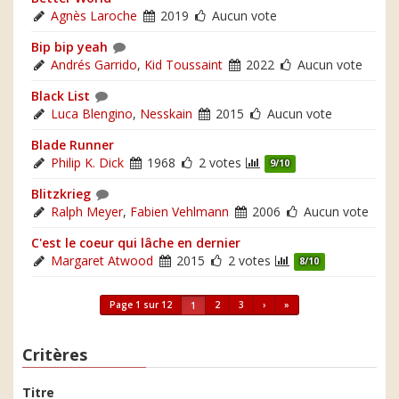
Agnès Laroche
2019
Aucun vote
Bip bip yeah
Andrés Garrido
,
Kid Toussaint
2022
Aucun vote
Black List
Luca Blengino
,
Nesskain
2015
Aucun vote
Blade Runner
Philip K. Dick
1968
2 votes
9/10
Blitzkrieg
Ralph Meyer
,
Fabien Vehlmann
2006
Aucun vote
C'est le coeur qui lâche en dernier
Margaret Atwood
2015
2 votes
8/10
Page 1 sur 12
2
3
›
»
1
Critères
Titre