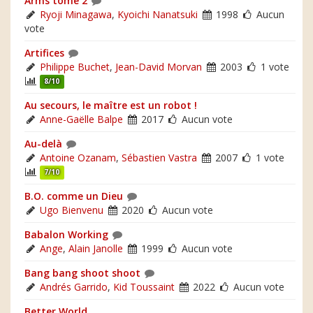
Arms tome 2
Ryoji Minagawa
,
Kyoichi Nanatsuki
1998
Aucun
vote
Artifices
Philippe Buchet
,
Jean-David Morvan
2003
1 vote
8/10
Au secours, le maître est un robot !
Anne-Gaëlle Balpe
2017
Aucun vote
Au-delà
Antoine Ozanam
,
Sébastien Vastra
2007
1 vote
7/10
B.O. comme un Dieu
Ugo Bienvenu
2020
Aucun vote
Babalon Working
Ange
,
Alain Janolle
1999
Aucun vote
Bang bang shoot shoot
Andrés Garrido
,
Kid Toussaint
2022
Aucun vote
Better World