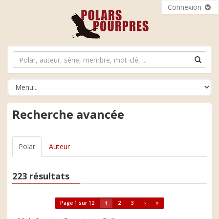
Connexion
Recherche avancée
Polar
Auteur
223 résultats
Page 1 sur 12
2
3
›
»
1