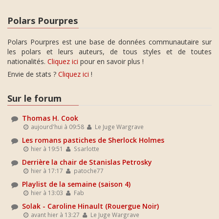
Polars Pourpres
Polars Pourpres est une base de données communautaire sur
les polars et leurs auteurs, de tous styles et de toutes
nationalités.
Cliquez ici
pour en savoir plus !
Envie de stats ?
Cliquez ici
!
Sur le forum
Thomas H. Cook
aujourd'hui à 09:58
Le Juge Wargrave
Les romans pastiches de Sherlock Holmes
hier à 19:51
Ssarlotte
Derrière la chair de Stanislas Petrosky
hier à 17:17
patoche77
Playlist de la semaine (saison 4)
hier à 13:03
Fab
Solak - Caroline Hinault (Rouergue Noir)
avant hier à 13:27
Le Juge Wargrave