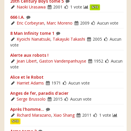
20th Century Boys tome 5
Naoki Urasawa
2001
1 vote
6/10
666 I.A.
Eric Corbeyran
,
Marc Moreno
2009
Aucun vote
8 Man Infinity tome 1
Kyoichi Nanatsuki
,
Takayuki Takashi
2005
Aucun
vote
Alerte aux robots !
Jean Libert
,
Gaston Vandenpanhuyse
1952
Aucun
vote
Alice et le Robot
Harriet Adams
1971
Aucun vote
Anges de fer, paradis d'acier
Serge Brussolo
2015
Aucun vote
Après l'homme...
Richard Marazano
,
Xiao Shang
2011
1 vote
5/10