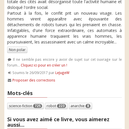
totale des cités avait désorganisé toute l'activité humaine et
disloqué l'ordre social.
Partout à la fois, le conflit prit un nouveau visage. Les
hommes virent apparaître avec épouvante des
détachements de robots tueurs qui les prenaient en chasse.
Infatigables, d'une force extraordinaire, ces automates à
apparence humaine traquaient les vrais hommes, les
poursuivaient, les assassinaient avec un calme incroyable...
Non polar
Il ne semble pas encore y avoir de sujet sur cet ouvrage sur le
forum...
Cliquez ici pour en créer un !
Soumis le 26/09/2017 par
LeJugeW
Proposer des corrections
Mots-clés
science-fiction
725
robot
223
anarchie
8
Si vous avez aimé ce livre, vous aimerez
aussi...