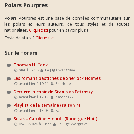
Polars Pourpres
Polars Pourpres est une base de données communautaire sur
les polars et leurs auteurs, de tous styles et de toutes
nationalités.
Cliquez ici
pour en savoir plus !
Envie de stats ?
Cliquez ici
!
Sur le forum
Thomas H. Cook
hier à 09:58
Le Juge Wargrave
Les romans pastiches de Sherlock Holmes
avant hier à 19:51
Ssarlotte
Derrière la chair de Stanislas Petrosky
avant hier à 17:17
patoche77
Playlist de la semaine (saison 4)
avant hier à 13:03
Fab
Solak - Caroline Hinault (Rouergue Noir)
05/08/2026 à 13:27
Le Juge Wargrave