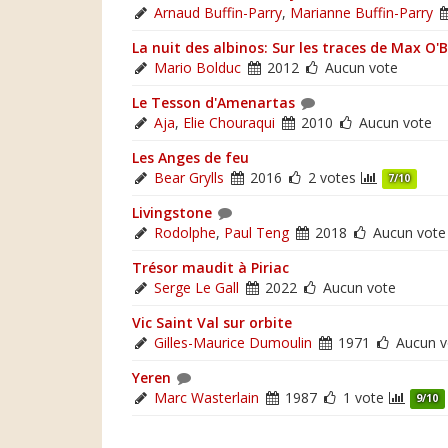
Arnaud Buffin-Parry
,
Marianne Buffin-Parry
La nuit des albinos: Sur les traces de Max O'B
Mario Bolduc
2012
Aucun vote
Le Tesson d'Amenartas
Aja
,
Elie Chouraqui
2010
Aucun vote
Les Anges de feu
Bear Grylls
2016
2 votes
7/10
Livingstone
Rodolphe
,
Paul Teng
2018
Aucun vote
Trésor maudit à Piriac
Serge Le Gall
2022
Aucun vote
Vic Saint Val sur orbite
Gilles-Maurice Dumoulin
1971
Aucun v
Yeren
Marc Wasterlain
1987
1 vote
9/10