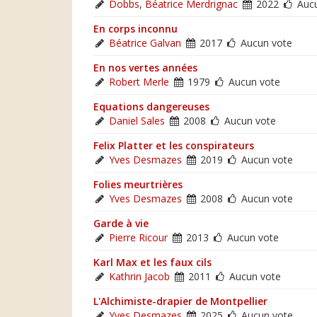
Dobbs
,
Béatrice Merdrignac
2022
Aucu
En corps inconnu
Béatrice Galvan
2017
Aucun vote
En nos vertes années
Robert Merle
1979
Aucun vote
Equations dangereuses
Daniel Sales
2008
Aucun vote
Felix Platter et les conspirateurs
Yves Desmazes
2019
Aucun vote
Folies meurtrières
Yves Desmazes
2008
Aucun vote
Garde à vie
Pierre Ricour
2013
Aucun vote
Karl Max et les faux cils
Kathrin Jacob
2011
Aucun vote
L'Alchimiste-drapier de Montpellier
Yves Desmazes
2025
Aucun vote