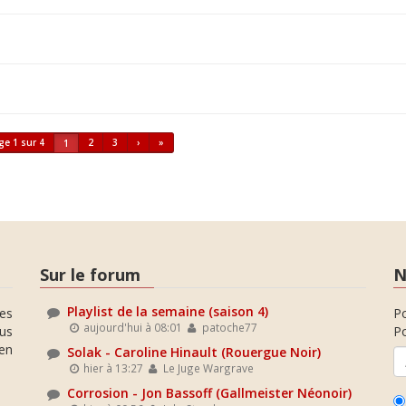
ge 1 sur 4
2
3
›
»
1
Sur le forum
N
Playlist de la semaine (saison 4)
es
P
aujourd'hui à 08:01
patoche77
ous
Po
en
Solak - Caroline Hinault (Rouergue Noir)
hier à 13:27
Le Juge Wargrave
Corrosion - Jon Bassoff (Gallmeister Néonoir)