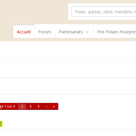
Accueil
Forum
Partenariats
Prix Polars Pourpre
ge 1 sur 4
2
3
›
»
1
0