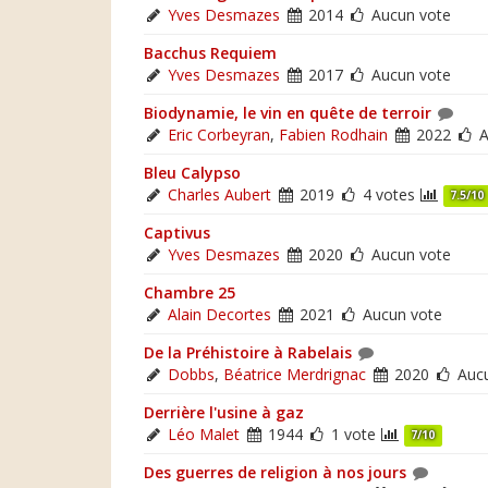
Yves Desmazes
2014
Aucun vote
Bacchus Requiem
Yves Desmazes
2017
Aucun vote
Biodynamie, le vin en quête de terroir
Eric Corbeyran
,
Fabien Rodhain
2022
A
Bleu Calypso
Charles Aubert
2019
4 votes
7.5/10
Captivus
Yves Desmazes
2020
Aucun vote
Chambre 25
Alain Decortes
2021
Aucun vote
De la Préhistoire à Rabelais
Dobbs
,
Béatrice Merdrignac
2020
Aucu
Derrière l'usine à gaz
Léo Malet
1944
1 vote
7/10
Des guerres de religion à nos jours