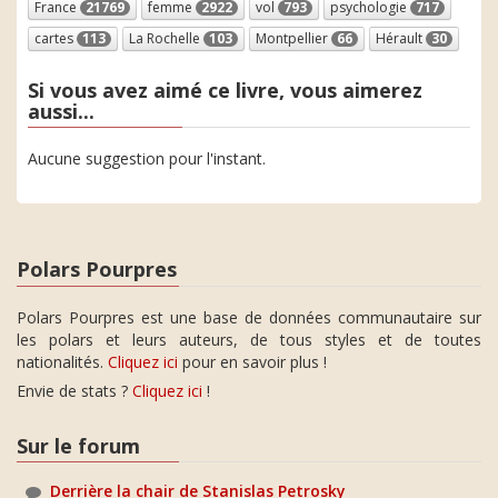
France
21769
femme
2922
vol
793
psychologie
717
cartes
113
La Rochelle
103
Montpellier
66
Hérault
30
Si vous avez aimé ce livre, vous aimerez
aussi...
Aucune suggestion pour l'instant.
Polars Pourpres
Polars Pourpres est une base de données communautaire sur
les polars et leurs auteurs, de tous styles et de toutes
nationalités.
Cliquez ici
pour en savoir plus !
Envie de stats ?
Cliquez ici
!
Sur le forum
Derrière la chair de Stanislas Petrosky