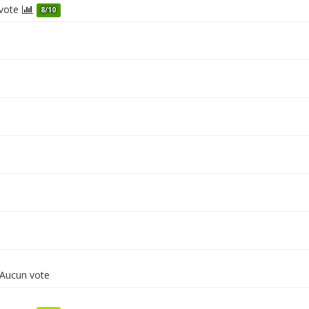
vote
8/10
Aucun vote