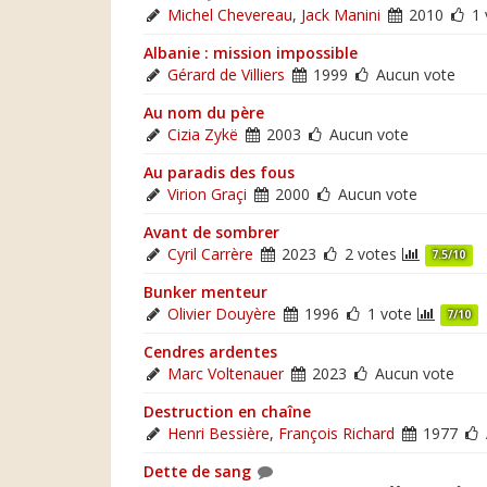
Michel Chevereau
,
Jack Manini
2010
1 
Albanie : mission impossible
Gérard de Villiers
1999
Aucun vote
Au nom du père
Cizia Zykë
2003
Aucun vote
Au paradis des fous
Virion Graçi
2000
Aucun vote
Avant de sombrer
Cyril Carrère
2023
2 votes
7.5/10
Bunker menteur
Olivier Douyère
1996
1 vote
7/10
Cendres ardentes
Marc Voltenauer
2023
Aucun vote
Destruction en chaîne
Henri Bessière
,
François Richard
1977
Dette de sang