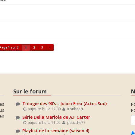
Page 1 sur 3
2
3
›
1
Sur le forum
N
Trilogie des 90's - Julien Freu (Actes Sud)
es
P
aujourd'hui à 12:00
Ironheart
ous
Po
en
Série Delia Mariola de A.F Carter
aujourd'hui à 11:02
patoche77
Playlist de la semaine (saison 4)