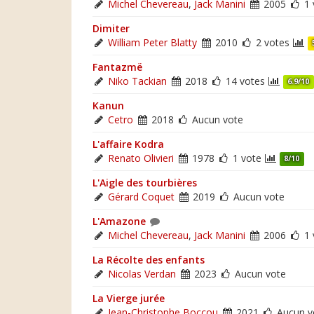
Michel Chevereau
,
Jack Manini
2005
1 
Dimiter
William Peter Blatty
2010
2 votes
Fantazmë
Niko Tackian
2018
14 votes
6.9/10
Kanun
Cetro
2018
Aucun vote
L'affaire Kodra
Renato Olivieri
1978
1 vote
8/10
L'Aigle des tourbières
Gérard Coquet
2019
Aucun vote
L'Amazone
Michel Chevereau
,
Jack Manini
2006
1 
La Récolte des enfants
Nicolas Verdan
2023
Aucun vote
La Vierge jurée
Jean-Christophe Boccou
2021
Aucun v