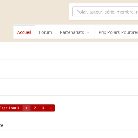
Accueil
Forum
Partenariats
Prix Polars Pourpre
Page 1 sur 3
2
3
›
1
te