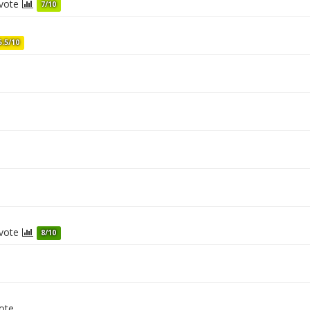
vote
7/10
5.5/10
vote
8/10
ote