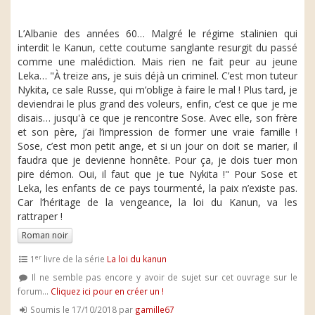
L’Albanie des années 60… Malgré le régime stalinien qui
interdit le Kanun, cette coutume sanglante resurgit du passé
comme une malédiction. Mais rien ne fait peur au jeune
Leka… "À treize ans, je suis déjà un criminel. C’est mon tuteur
Nykita, ce sale Russe, qui m’oblige à faire le mal ! Plus tard, je
deviendrai le plus grand des voleurs, enfin, c’est ce que je me
disais… jusqu'à ce que je rencontre Sose. Avec elle, son frère
et son père, j’ai l’impression de former une vraie famille !
Sose, c’est mon petit ange, et si un jour on doit se marier, il
faudra que je devienne honnête. Pour ça, je dois tuer mon
pire démon. Oui, il faut que je tue Nykita !" Pour Sose et
Leka, les enfants de ce pays tourmenté, la paix n’existe pas.
Car l’héritage de la vengeance, la loi du Kanun, va les
rattraper !
Roman noir
er
1
livre de la série
La loi du kanun
Il ne semble pas encore y avoir de sujet sur cet ouvrage sur le
forum...
Cliquez ici pour en créer un !
Soumis le 17/10/2018 par
gamille67