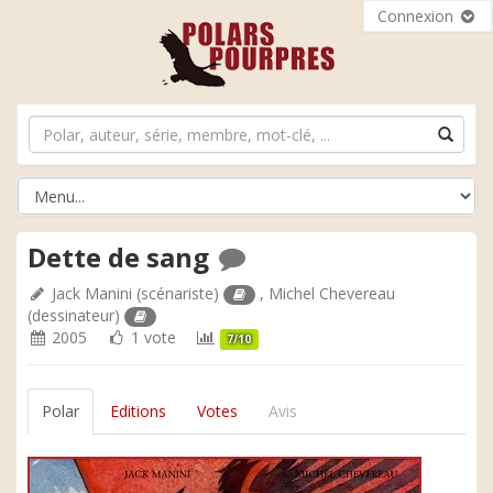
Connexion
Dette de sang
Jack Manini
(scénariste)
,
Michel Chevereau
(dessinateur)
2005
1 vote
7/10
Polar
Editions
Votes
Avis