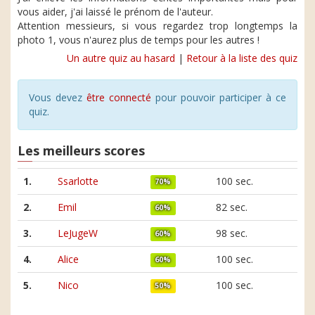
vous aider, j'ai laissé le prénom de l'auteur.
Attention messieurs, si vous regardez trop longtemps la
photo 1, vous n'aurez plus de temps pour les autres !
Un autre quiz au hasard
|
Retour à la liste des quiz
Vous devez
être connecté
pour pouvoir participer à ce
quiz.
Les meilleurs scores
1.
Ssarlotte
100 sec.
70%
2.
Emil
82 sec.
60%
3.
LeJugeW
98 sec.
60%
4.
Alice
100 sec.
60%
5.
Nico
100 sec.
50%