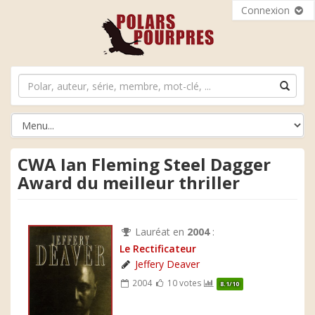
Connexion
CWA Ian Fleming Steel Dagger
Award du meilleur thriller
Lauréat en
2004
:
Le Rectificateur
Jeffery Deaver
2004
10 votes
8.1/10