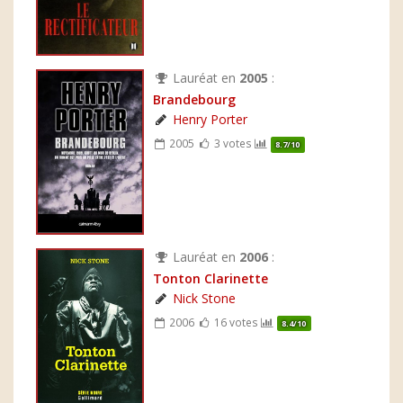
Lauréat en
2005
:
Brandebourg
Henry Porter
2005
3 votes
8.7/10
Lauréat en
2006
:
Tonton Clarinette
Nick Stone
2006
16 votes
8.4/10