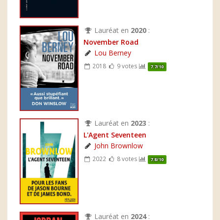
Lauréat en
2020
:
November Road
Lou Berney
2018
9 votes
7.7/10
Lauréat en
2023
:
L'Agent Seventeen
John Brownlow
2022
8 votes
7.8/10
Lauréat en
2024
: