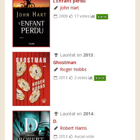
L'Enfant perdu
John Hart
2009
17 votes
8.8/10
Lauréat en
2013
:
Ghostman
Roger Hobbs
2013
2 votes
8.5/10
Lauréat en
2014
:
D.
Robert Harris
2013
Aucun vote