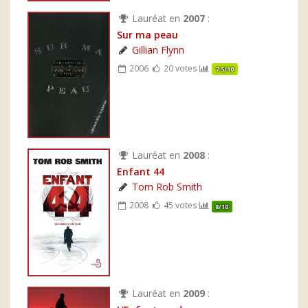
Lauréat en
2007
:
Sur ma peau
Gillian Flynn
2006
20 votes
7.5/10
Lauréat en
2008
:
Enfant 44
Tom Rob Smith
2008
45 votes
8/10
Lauréat en
2009
: