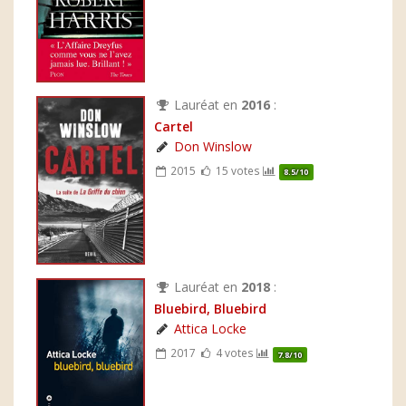
Lauréat en
2016
:
Cartel
Don Winslow
2015
15 votes
8.5/10
Lauréat en
2018
:
Bluebird, Bluebird
Attica Locke
2017
4 votes
7.8/10