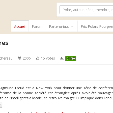
Accueil
Forum
Partenariats
Prix Polars Pourpre
res
ichereau
2006
15 votes
7.8/10
 Sigmund Freud est à New York pour donner une série de confére
femme de la bonne société est étranglée après avoir été sauvagem
lité de l'intelligentsia locale, se retrouve malgré lui impliqué dans l'en
r