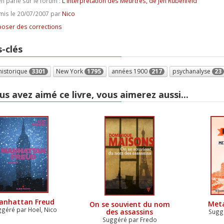
n parle sur le forum :
L'Interprétation des Meurtres, de Jen Rubenfeld
is le 20/07/2007 par
Nico
oser des corrections
-clés
historique
3301
New York
1795
années 1900
217
psychanalyse
23
us avez aimé ce livre, vous aimerez aussi...
anhattan Freud
Met
On se souvient du nom
géré par Hoel, Nico
des assassins
Sugg
Suggéré par Fredo