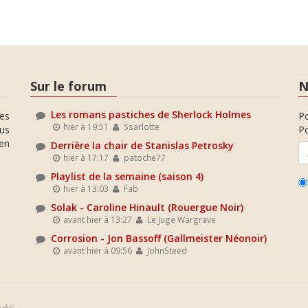
Sur le forum
N
Les romans pastiches de Sherlock Holmes
es
P
hier à 19:51
Ssarlotte
ous
Po
en
Derrière la chair de Stanislas Petrosky
hier à 17:17
patoche77
Playlist de la semaine (saison 4)
hier à 13:03
Fab
Solak - Caroline Hinault (Rouergue Noir)
avant hier à 13:27
Le Juge Wargrave
Corrosion - Jon Bassoff (Gallmeister Néonoir)
avant hier à 09:56
JohnSteed