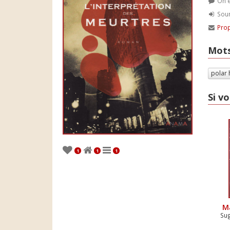
On e
Soum
Prop
Mots
polar 
Si vo
1
1
1
M
Sug