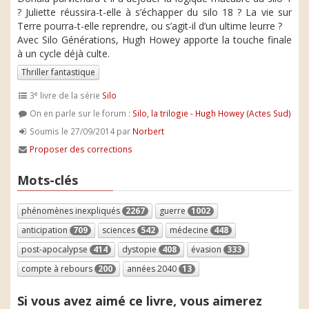
? Juliette réussira-t-elle à s’échapper du silo 18 ? La vie sur
Terre pourra-t-elle reprendre, ou s’agit-il d’un ultime leurre ?
Avec Silo Générations, Hugh Howey apporte la touche finale
à un cycle déjà culte.
Thriller fantastique
e
3
livre de la série
Silo
On en parle sur le forum :
Silo, la trilogie - Hugh Howey (Actes Sud)
Soumis le 27/09/2014 par
Norbert
Proposer des corrections
Mots-clés
phénomènes inexpliqués
2267
guerre
1002
anticipation
709
sciences
542
médecine
448
post-apocalypse
414
dystopie
408
évasion
333
compte à rebours
200
années 2040
13
Si vous avez aimé ce livre, vous aimerez