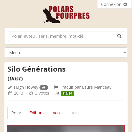
Connexion
Silo Générations
(
Dust
)
Hugh Howey
Traduit par
Laure Manceau
2013
3 votes
8.3/10
Polar
Editions
Votes
Avis