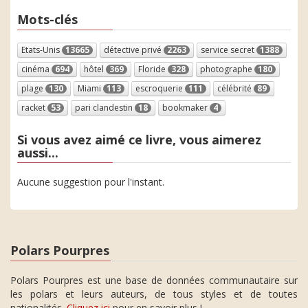
Mots-clés
Etats-Unis
13665
détective privé
2263
service secret
1388
cinéma
694
hôtel
369
Floride
328
photographe
180
plage
130
Miami
113
escroquerie
111
célébrité
89
racket
53
pari clandestin
18
bookmaker
4
Si vous avez aimé ce livre, vous aimerez
aussi...
Aucune suggestion pour l'instant.
Polars Pourpres
Polars Pourpres est une base de données communautaire sur
les polars et leurs auteurs, de tous styles et de toutes
nationalités.
Cliquez ici
pour en savoir plus !