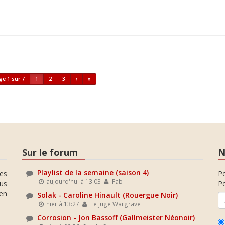
ge 1 sur 7
2
3
›
»
1
Sur le forum
N
Playlist de la semaine (saison 4)
es
P
aujourd'hui à 13:03
Fab
ous
Po
en
Solak - Caroline Hinault (Rouergue Noir)
hier à 13:27
Le Juge Wargrave
Corrosion - Jon Bassoff (Gallmeister Néonoir)