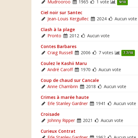
Mudrooroo
1965
1 vote
9/10
Ciel noir sur Santec
Jean-Louis Kerguillec
2024
Aucun vote
Clash à la plage
Pronto
2012
Aucun vote
Contes Barbares
Craig Russell
2006
7 votes
7.7/10
Coulez le Kashii Maru
André Caroff
1970
Aucun vote
Coup de chaud sur Cancale
Anne Chambrin
2018
Aucun vote
Crimes à marée haute
Erle Stanley Gardner
1941
Aucun vote
Croisade
Johnny Ripper
2021
Aucun vote
Curieux Contrat
Erle Stanley Gardner
1962
Aucun vote