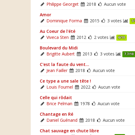
Philippe Georget
2018
Aucun vote
Amor
Dominique Forma
2015
3 votes
7/
Au Coeur de l'été
Viveca Sten
2012
2 votes
6/10
Boulevard du Midi
Brigitte Aubert
2013
3 votes
7.7/10
C'est la faute du vent...
Jean Failler
2018
Aucun vote
Ce type a une sale tête !
Louis Fournel
2022
Aucun vote
Celle qui rôdait
Brice Pelman
1978
Aucun vote
Chantage en Ré
Daniel Guénand
2018
Aucun vote
Chat sauvage en chute libre