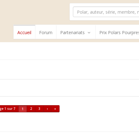
Accueil
Forum
Partenariats
Prix Polars Pourpre
ge 1 sur 7
2
3
›
»
1