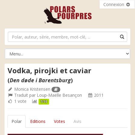
Connexion
Vodka, pirojki et caviar
(
Den døde i Barentsburg
)
Monica Kristensen
Traduit par
Loup-Maëlle Besançon
2011
1 vote
7/10
Polar
Editions
Votes
Avis