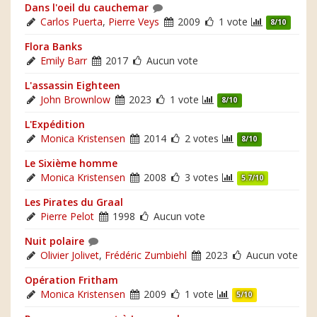
Dans l'oeil du cauchemar
Carlos Puerta
,
Pierre Veys
2009
1 vote
8/10
Flora Banks
Emily Barr
2017
Aucun vote
L'assassin Eighteen
John Brownlow
2023
1 vote
8/10
L'Expédition
Monica Kristensen
2014
2 votes
8/10
Le Sixième homme
Monica Kristensen
2008
3 votes
5.7/10
Les Pirates du Graal
Pierre Pelot
1998
Aucun vote
Nuit polaire
Olivier Jolivet
,
Frédéric Zumbiehl
2023
Aucun vote
Opération Fritham
Monica Kristensen
2009
1 vote
5/10