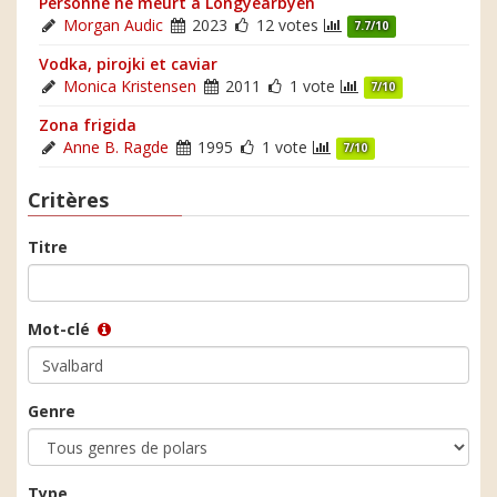
Personne ne meurt à Longyearbyen
Morgan Audic
2023
12 votes
7.7/10
Vodka, pirojki et caviar
Monica Kristensen
2011
1 vote
7/10
Zona frigida
Anne B. Ragde
1995
1 vote
7/10
Critères
Titre
Mot-clé
Genre
Type