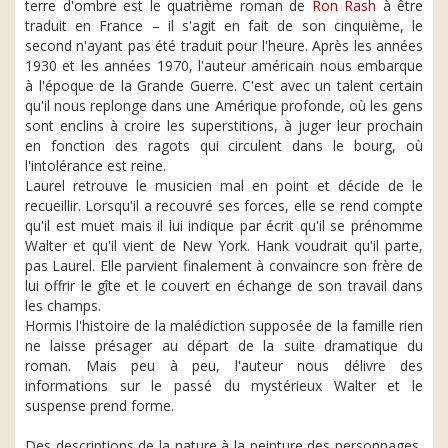
terre d'ombre est le quatrième roman de
Ron Rash
à être
traduit en France – il s'agit en fait de son cinquième, le
second n'ayant pas été traduit pour l'heure. Après les années
1930 et les années 1970, l'auteur américain nous embarque
à l'époque de la Grande Guerre. C'est avec un talent certain
qu'il nous replonge dans une Amérique profonde, où les gens
sont enclins à croire les superstitions, à juger leur prochain
en fonction des ragots qui circulent dans le bourg, où
l'intolérance est reine.
Laurel retrouve le musicien mal en point et décide de le
recueillir. Lorsqu'il a recouvré ses forces, elle se rend compte
qu'il est muet mais il lui indique par écrit qu'il se prénomme
Walter et qu'il vient de New York. Hank voudrait qu'il parte,
pas Laurel. Elle parvient finalement à convaincre son frère de
lui offrir le gîte et le couvert en échange de son travail dans
les champs.
Hormis l'histoire de la malédiction supposée de la famille rien
ne laisse présager au départ de la suite dramatique du
roman. Mais peu à peu, l'auteur nous délivre des
informations sur le passé du mystérieux Walter et le
suspense prend forme.
Des descriptions de la nature à la peinture des personnages,