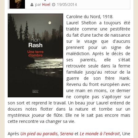
par
Hoel
19/05/2014
Caroline du Nord, 1918.
Laurel Shelton a toujours été
traitée comme une pestiférée
du fait d'une tache de naissance
sur le visage que d'aucuns
prennent pour un signe de
malédiction. Après le décès de
ses parents, elle s'était
retrouvée seule dans la ferme
familiale jusqu'au retour de la
guerre de son frère Hank.
Revenu du front européen avec
une main en moins, ce dernier
ne compte pas s'apitoyer sur
son sort et reprend le travail. Un beau jour Laurel entend de
douces notes flotter dans la nature et tombe sur un
mystérieux joueur de flûte. Elle ne le sait pas encore mais
cette rencontre va changer sa vie.
Après
Un pied au paradis
,
Serena
et
Le monde à l'endroit
, Une