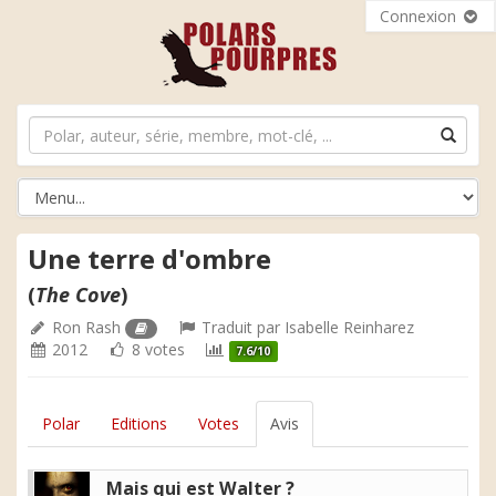
Connexion
Une terre d'ombre
(
The Cove
)
Ron Rash
Traduit par
Isabelle Reinharez
2012
8 votes
7.6/10
Polar
Editions
Votes
Avis
Mais qui est Walter ?