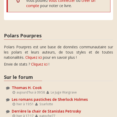
Vous pouvez
vous connecter
ou
créer un
compte
pour noter ce livre.
Polars Pourpres
Polars Pourpres est une base de données communautaire sur
les polars et leurs auteurs, de tous styles et de toutes
nationalités.
Cliquez ici
pour en savoir plus !
Envie de stats ?
Cliquez ici
!
Sur le forum
Thomas H. Cook
aujourd'hui à 09:58
Le Juge Wargrave
Les romans pastiches de Sherlock Holmes
hier à 19:51
Ssarlotte
Derrière la chair de Stanislas Petrosky
hier à 17:17
patoche77