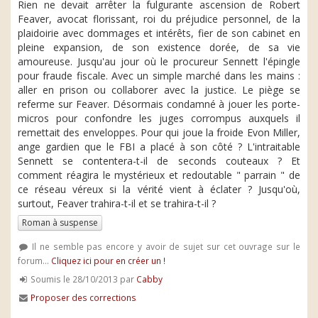
Rien ne devait arrêter la fulgurante ascension de Robert
Feaver, avocat florissant, roi du préjudice personnel, de la
plaidoirie avec dommages et intérêts, fier de son cabinet en
pleine expansion, de son existence dorée, de sa vie
amoureuse. Jusqu'au jour où le procureur Sennett l'épingle
pour fraude fiscale. Avec un simple marché dans les mains :
aller en prison ou collaborer avec la justice. Le piège se
referme sur Feaver. Désormais condamné à jouer les porte-
micros pour confondre les juges corrompus auxquels il
remettait des enveloppes. Pour qui joue la froide Evon Miller,
ange gardien que le FBI a placé à son côté ? L'intraitable
Sennett se contentera-t-il de seconds couteaux ? Et
comment réagira le mystérieux et redoutable " parrain " de
ce réseau véreux si la vérité vient à éclater ? Jusqu'où,
surtout, Feaver trahira-t-il et se trahira-t-il ?
Roman à suspense
Il ne semble pas encore y avoir de sujet sur cet ouvrage sur le
forum...
Cliquez ici pour en créer un !
Soumis le 28/10/2013 par
Cabby
Proposer des corrections