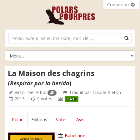
Connexion
La Maison des chagrins
(
Respirar por la herida
)
Víctor Del Árbol
Traduit par
Claude Bleton
2013
9 votes
8.4/10
Polar
Editions
Votes
Avis
Babel noir