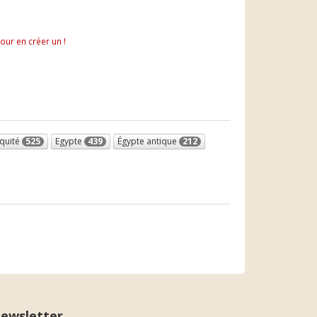
pour en créer un !
iquité
525
Egypte
439
Égypte antique
212
ewsletter