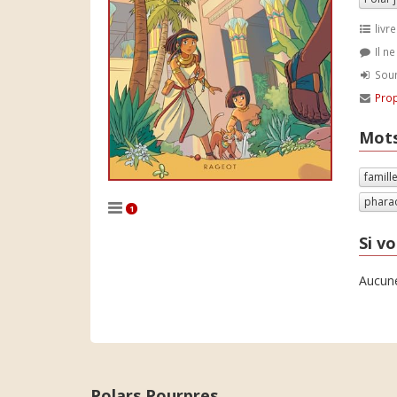
livre
Il n
Soum
Prop
Mots
famill
phara
1
Si vo
Aucune
Polars Pourpres