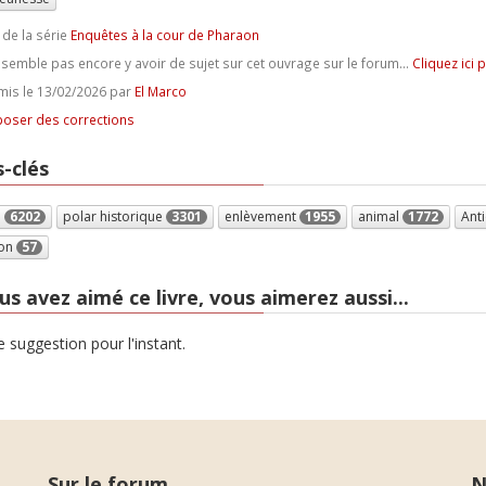
 de la série
Enquêtes à la cour de Pharaon
e semble pas encore y avoir de sujet sur cet ouvrage sur le forum...
Cliquez ici 
is le 13/02/2026 par
El Marco
oser des corrections
-clés
e
6202
polar historique
3301
enlèvement
1955
animal
1772
Ant
on
57
us avez aimé ce livre, vous aimerez aussi...
 suggestion pour l'instant.
Sur le forum
N