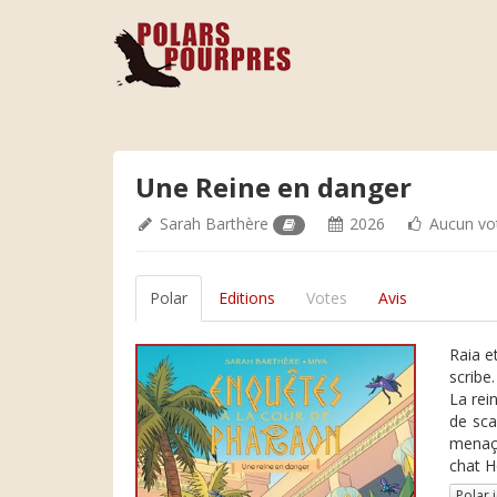
Une Reine en danger
Sarah Barthère
2026
Aucun vo
Polar
Editions
Votes
Avis
Raia e
scribe
La rei
de sca
menaça
chat H
Polar 