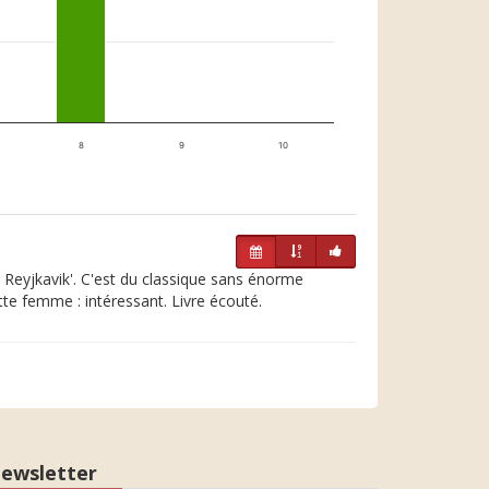
8
9
10
e Reyjkavik'. C'est du classique sans énorme
ette femme : intéressant. Livre écouté.
ewsletter