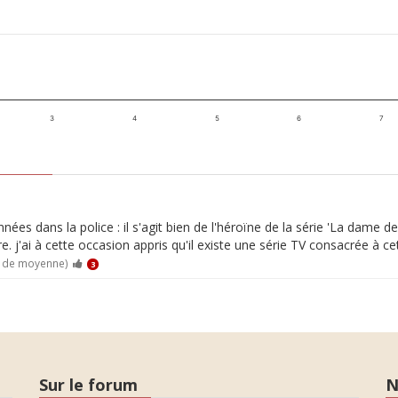
3
4
5
6
7
es dans la police : il s'agit bien de l'héroïne de la série 'La dame d
vre. j'ai à cette occasion appris qu'il existe une série TV consacrée à c
0 de moyenne)
3
Sur le forum
N