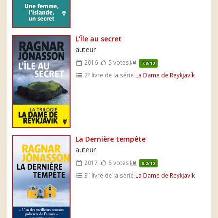
L'Île au secret
auteur
2016
5 votes
7.8/10
e
2
livre de la série
La Dame de Reykjavík
La Dernière tempête
auteur
2017
5 votes
8.2/10
e
3
livre de la série
La Dame de Reykjavík