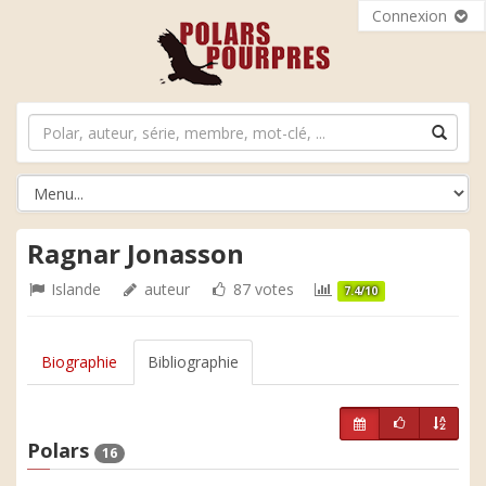
Connexion
Ragnar Jonasson
Islande
auteur
87 votes
7.4/10
Biographie
Bibliographie
Polars
16