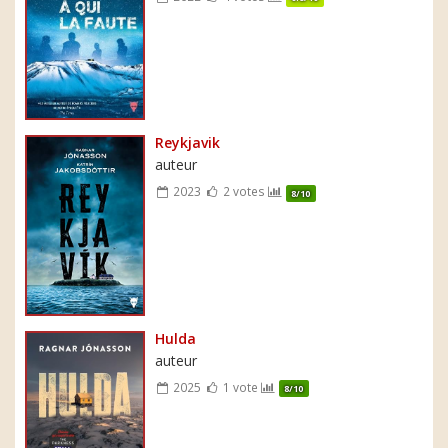
Reykjavik
auteur
2023
2 votes
8/10
Hulda
auteur
2025
1 vote
8/10