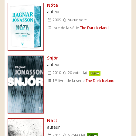
Nóta
auteur
2009
Aucun vote
livre de la série
The Dark Iceland
Snjór
auteur
2010
20 votes
7.3/10
er
1
livre de la série
The Dark Iceland
Nátt
auteur
2011
6 votes
7.7/10