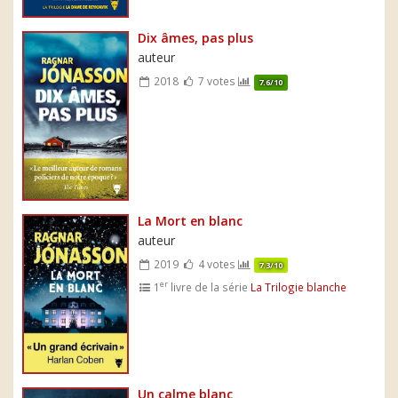
Dix âmes, pas plus
auteur
2018
7 votes
7.6/10
La Mort en blanc
auteur
2019
4 votes
7.3/10
er
1
livre de la série
La Trilogie blanche
Un calme blanc