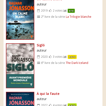
auteur
2019
2 votes
8/10
e
2
livre de la série
La Trilogie blanche
Sigló
auteur
2020
3 votes
5.3/10
e
6
livre de la série
The Dark Iceland
À qui la faute
auteur
2022
4 votes
6.8/10